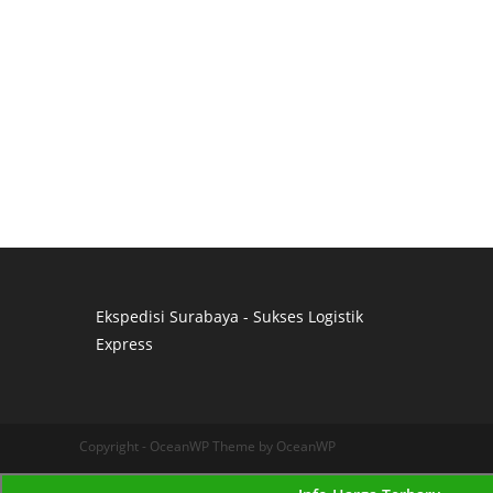
Ekspedisi Surabaya - Sukses Logistik
Express
Distributor Pipa Surabaya
Advertising Surabaya
Jasa Tank Cleaning
Copyright - OceanWP Theme by OceanWP
Jasa Ekspedisi Surabaya
Ekspedisi Surabaya