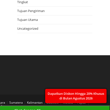
Tingkat
Tujuan Pengiriman
Tujuan Utama
Uncategorized
Dapatkan Diskon Hingga 20% Khusus
di Bulan Agustus 2026
gara
Sumatera
Kalimantan
Sulawesi
Maluku
Papua
 Layanan