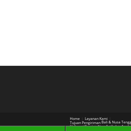
Home
Layanan Kami
Bali & Nusa Teng
Tujuan Pengiriman
Hubungi Kami
Artikel
Aneka
Blog