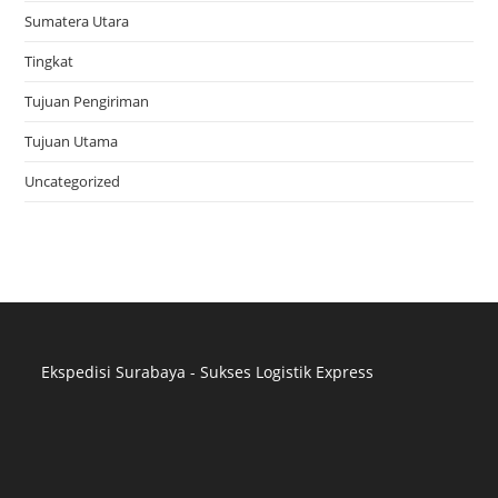
Sumatera Utara
Tingkat
Tujuan Pengiriman
Tujuan Utama
Uncategorized
Ekspedisi Surabaya - Sukses Logistik Express
Distributor Pipa Surabaya
Advertising Surabaya
Jasa Tank Cleaning