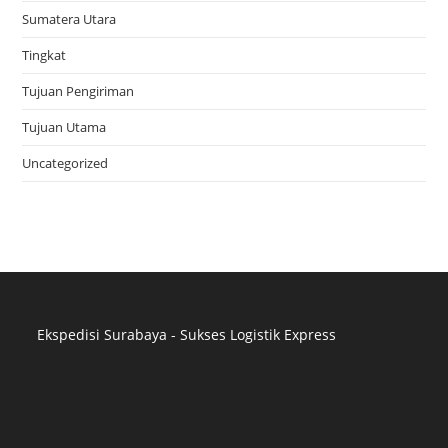
Sumatera Utara
Tingkat
Tujuan Pengiriman
Tujuan Utama
Uncategorized
Ekspedisi Surabaya - Sukses Logistik Express
Distributor Pipa Surabaya
Advertising Surabaya
Jasa Tank Cleaning