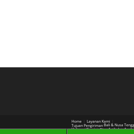
Home
Layanan Kami
Bali & Nusa Teng
Tujuan Pengiriman
Hubungi Kami
Artikel
Aneka
Blog