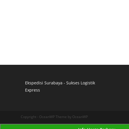
Ekspedisi Surabaya - Sukses Logistik
Express
Distributor Pipa Surabaya
Advertising Surabaya
Jasa Tank Cleaning
Copyright - OceanWP Theme by OceanWP
Jasa Ekspedisi Surabaya
Ekspedisi Surabaya