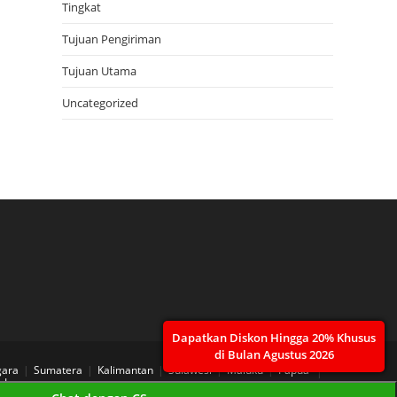
Tingkat
Tujuan Pengiriman
Tujuan Utama
Uncategorized
Dapatkan Diskon Hingga 20% Khusus
di Bulan Agustus 2026
gara
Sumatera
Kalimantan
Sulawesi
Maluku
Papua
 Layanan