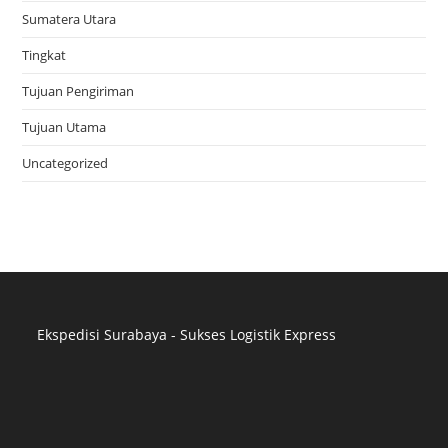
Sumatera Utara
Tingkat
Tujuan Pengiriman
Tujuan Utama
Uncategorized
Ekspedisi Surabaya - Sukses Logistik Express
Distributor Pipa Surabaya
Advertising Surabaya
Jasa Tank Cleaning