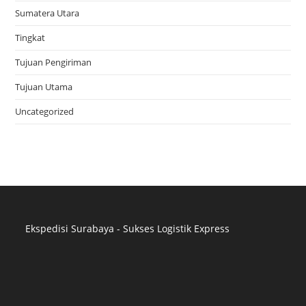
Sumatera Utara
Tingkat
Tujuan Pengiriman
Tujuan Utama
Uncategorized
Ekspedisi Surabaya - Sukses Logistik Express
Distributor Pipa Surabaya
Advertising Surabaya
Jasa Tank Cleaning