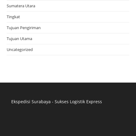
Sumatera Utara
Tingkat
Tujuan Pengiriman
Tujuan Utama
Uncategorized
Ekspedisi Surabaya - Sukses Logistik Express
Distributor Pipa Surabaya
Advertising Surabaya
Jasa Tank Cleaning