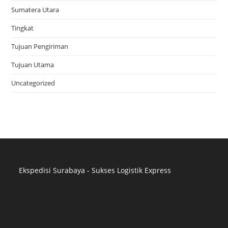
Sumatera Utara
Tingkat
Tujuan Pengiriman
Tujuan Utama
Uncategorized
Ekspedisi Surabaya - Sukses Logistik Express
Distributor Pipa Surabaya
Advertising Surabaya
Jasa Tank Cleaning