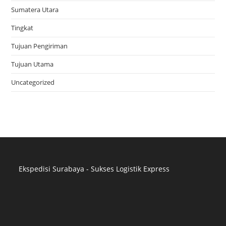
Sumatera Utara
Tingkat
Tujuan Pengiriman
Tujuan Utama
Uncategorized
Ekspedisi Surabaya - Sukses Logistik Express
Distributor Pipa Surabaya
Advertising Surabaya
Jasa Tank Cleaning