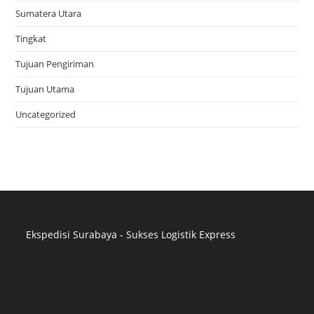
Sumatera Utara
Tingkat
Tujuan Pengiriman
Tujuan Utama
Uncategorized
Ekspedisi Surabaya - Sukses Logistik Express
Distributor Pipa Surabaya
Advertising Surabaya
Jasa Tank Cleaning