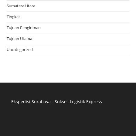
Sumatera Utara
Tingkat
Tujuan Pengiriman
Tujuan Utama
Uncategorized
Ekspedisi Surabaya - Sukses Logistik Express
Distributor Pipa Surabaya
Advertising Surabaya
Jasa Tank Cleaning