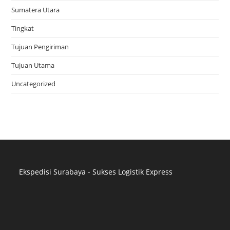
Sumatera Utara
Tingkat
Tujuan Pengiriman
Tujuan Utama
Uncategorized
Ekspedisi Surabaya - Sukses Logistik Express
Distributor Pipa Surabaya
Advertising Surabaya
Jasa Tank Cleaning